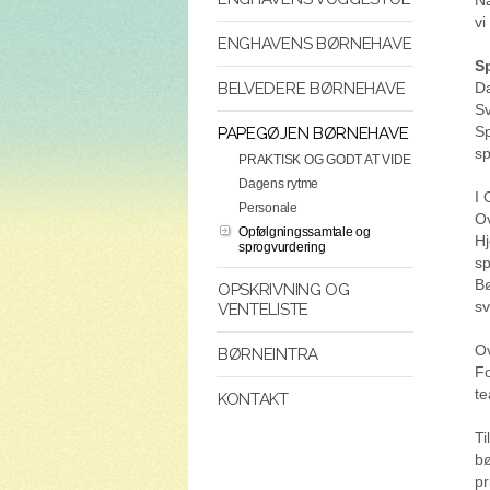
vi
ENGHAVENS BØRNEHAVE
S
Da
BELVEDERE BØRNEHAVE
Sv
Sp
PAPEGØJEN BØRNEHAVE
sp
PRAKTISK OG GODT AT VIDE
Dagens rytme
I 
Personale
Ov
Opfølgningssamtale og
Hj
sprogvurdering
s
Bø
OPSKRIVNING OG
sv
VENTELISTE
Ov
BØRNEINTRA
Fo
te
KONTAKT
Ti
bø
pr