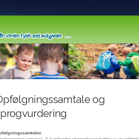
Opfølgningssamtale og
sprogvurdering
pfølgningssamtalen
r barnet har været ca. 3-4 måneder i børnehaven holder vi en opfølgn