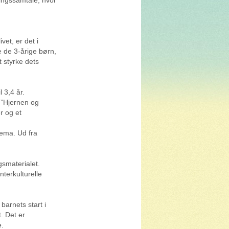
vet, er det i
e de 3-årige børn,
t styrke dets
 3,4 år.
 ”Hjernen og
r og et
kema. Ud fra
smaterialet.
terkulturelle
barnets start i
. Det er
e.