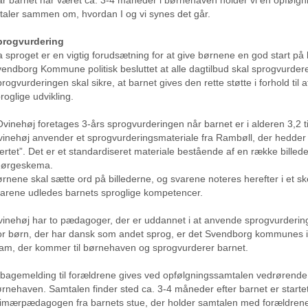
 taler sammen om, hvordan I og vi synes det går.
progvurdering
 sproget er en vigtig forudsætning for at give børnene en god start på li
endborg Kommune politisk besluttet at alle dagtilbud skal sprogvurder
rogvurderingen skal sikre, at barnet gives den rette støtte i forhold til a
roglige udvikling.
Ovinehøj foretages 3-års sprogvurderingen når barnet er i alderen 3,2 til
inehøj anvender et sprogvurderingsmateriale fra Rambøll, der hedder
ertet”. Det er et standardiseret materiale bestående af en række billede
pørgeskema.
rnene skal sætte ord på billederne, og svarene noteres herefter i et s
arene udledes barnets sproglige kompetencer.
inehøj har to pædagoger, der er uddannet i at anvende sprogvurdering
r børn, der har dansk som andet sprog, er det Svendborg kommunes in
am, der kommer til børnehaven og sprogvurderer barnet.
lbagemelding til forældrene gives ved opfølgningssamtalen vedrørende 
rnehaven. Samtalen finder sted ca. 3-4 måneder efter barnet er startet
imærpædagogen fra barnets stue, der holder samtalen med forældren